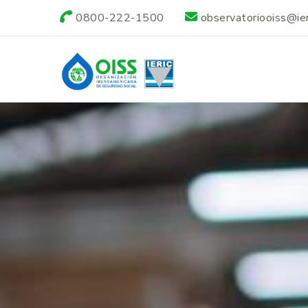
0800-222-1500
observatoriooiss@ieri
Observatorio OI