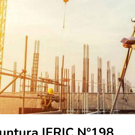
untura IERIC N°198