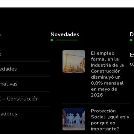
n
Novedades
D
El empleo
o
E
formal en la
c
Industria de la
edades
Construcción
disminuyó un
0,8% mensual
mativas
en mayo de
2026
 – Construcción
Protección
cadores
Social: ¿qué es y
por qué es
importante?