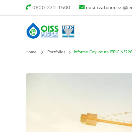
0800-222-1500
observatoriooiss@ieri
Observatorio OI
Home
Portfolios
Informe Coyuntura IERIC N°22