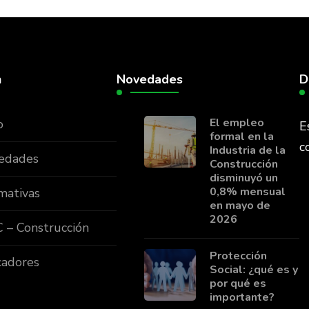
n
Novedades
D
El empleo
o
E
formal en la
c
Industria de la
edades
Construcción
disminuyó un
0,8% mensual
mativas
en mayo de
2026
 – Construcción
Protección
cadores
Social: ¿qué es y
por qué es
importante?