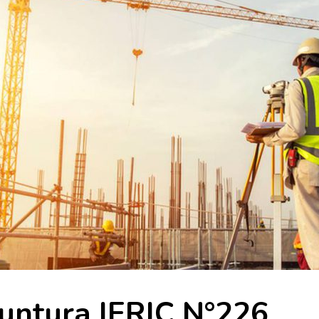
untura IERIC N°226