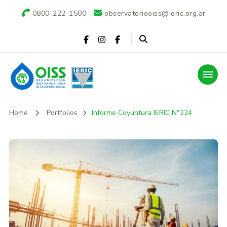
0800-222-1500
observatoriooiss@ieric.org.ar
Observatorio OISS-
Home
Portfolios
Informe Coyuntura IERIC N°224
IERIC