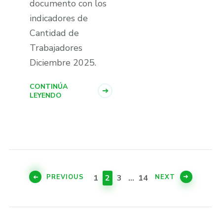
documento con los
indicadores de
Cantidad de
Trabajadores
Diciembre 2025.
CONTINÚA
LEYENDO
Paginación
de
PAGE
PAGE
PAGE
PAGE
PREVIOUS
NEXT
1
2
3
…
14
entradas