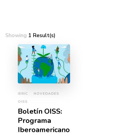
Showing
1 Result(s)
IERIC
NOVEDADES
OISS
Boletí­n OISS:
Programa
Iberoamericano