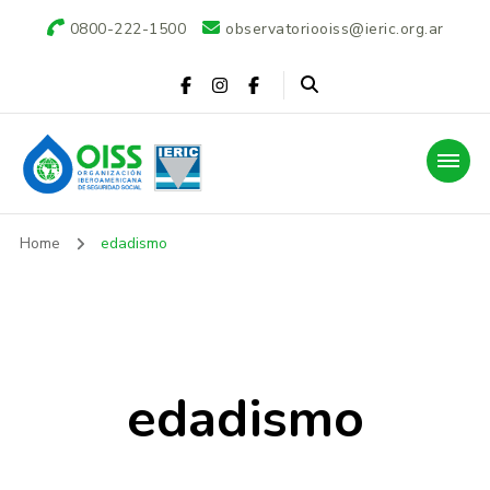
0800-222-1500
observatoriooiss@ieric.org.ar
Observatorio OISS-
Home
edadismo
IERIC
edadismo