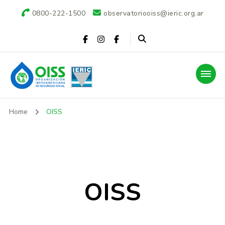
0800-222-1500
observatoriooiss@ieric.org.ar
Observatorio OISS-
Home
OISS
IERIC
OISS