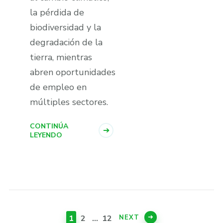
la pérdida de
biodiversidad y la
degradación de la
tierra, mientras
abren oportunidades
de empleo en
múltiples sectores.
CONTINÚA
LEYENDO
Paginación
de
PAGE
PAGE
PAGE
NEXT
1
2
…
12