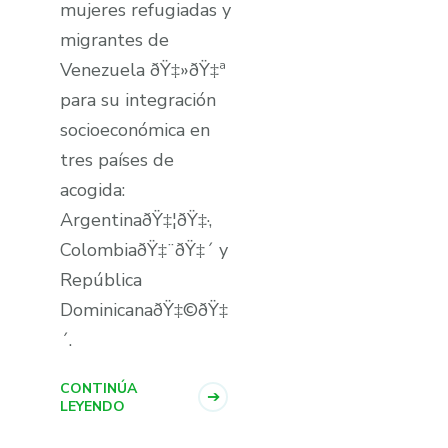
mujeres refugiadas y
migrantes de
Venezuela ðŸ‡»ðŸ‡ª
para su integración
socioeconómica en
tres paí­ses de
acogida:
ArgentinaðŸ‡¦ðŸ‡·,
ColombiaðŸ‡¨ðŸ‡´ y
República
DominicanaðŸ‡©ðŸ‡
´.
CONTINÚA
LEYENDO