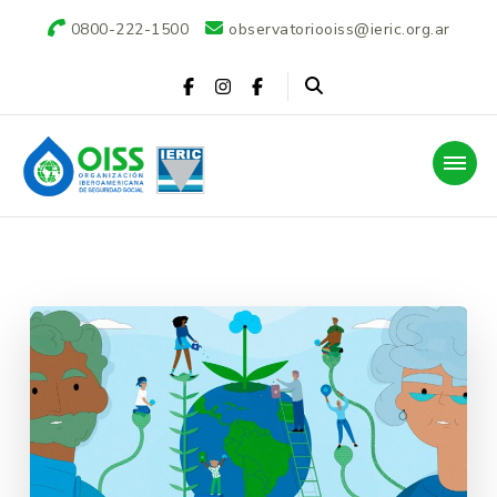
0800-222-1500
observatoriooiss@ieric.org.ar
Observatorio OISS-
IERIC