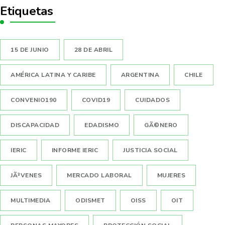
Etiquetas
15 DE JUNIO
28 DE ABRIL
AMÉRICA LATINA Y CARIBE
ARGENTINA
CHILE
CONVENIO190
COVID19
CUIDADOS
DISCAPACIDAD
EDADISMO
GÃ©NERO
IERIC
INFORME IERIC
JUSTICIA SOCIAL
JÃ³VENES
MERCADO LABORAL
MUJERES
MULTIMEDIA
ODISMET
OISS
OIT