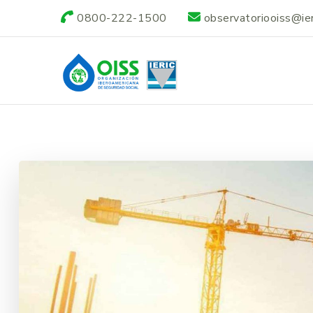
0800-222-1500
observatoriooiss@ieri
Observatorio OI