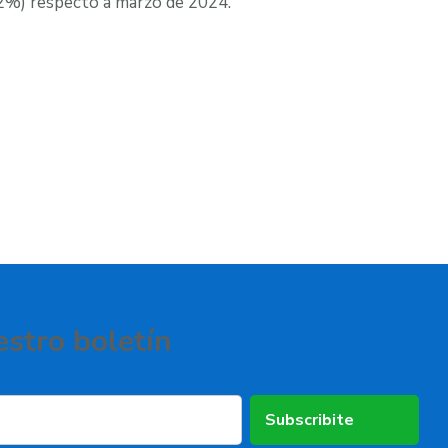
,2%) respecto a marzo de 2024.
estro boletí­n