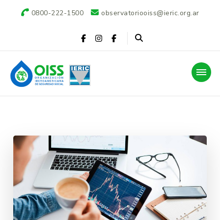
0800-222-1500
observatoriooiss@ieric.org.ar
Observatorio OISS-
IERIC