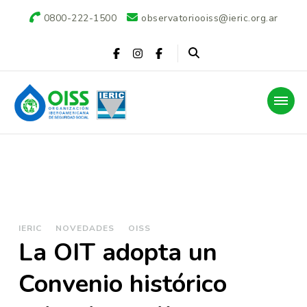
0800-222-1500
observatoriooiss@ieric.org.ar
Observatorio OISS-
IERIC
IERIC
NOVEDADES
OISS
La OIT adopta un
Convenio histórico