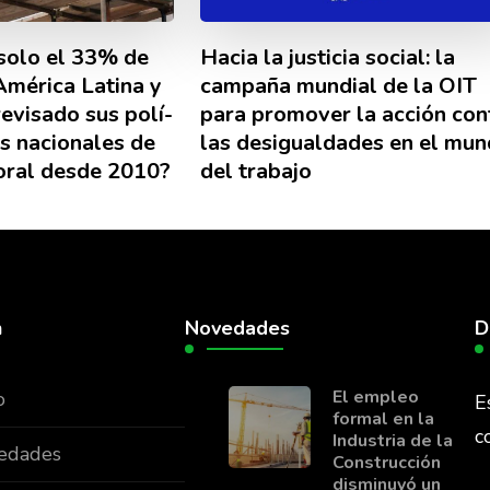
 solo el 33% de
Hacia la justicia social: la
 América Latina y
campaña mundial de la OIT
revisado sus polí­
para promover la acción con
es nacionales de
las desigualdades en el mu
oral desde 2010?
del trabajo
n
Novedades
D
El empleo
o
E
formal en la
c
Industria de la
edades
Construcción
disminuyó un