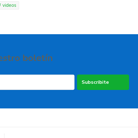
videos
estro boletí­n