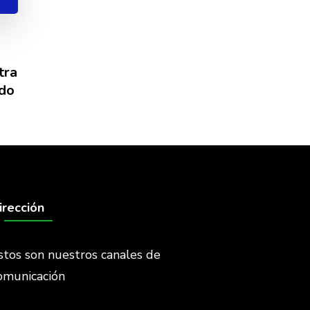
tra
ndo
irección
stos son nuestros canales de
omunicación