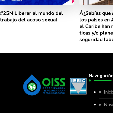
#25N Liberar al mundo del
Â¿Sabí­as que
trabajo del acoso sexual
los paí­ses en
el Caribe han 
ticas y/o plan
seguridad lab
Navegació
Inici
Nov