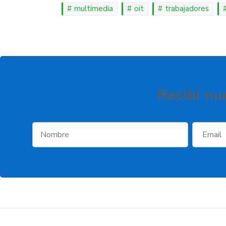
multimedia
oit
trabajadores
Recibí­ nu