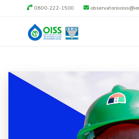
0800-222-1500
observatoriooiss@ieri
Observatorio OI