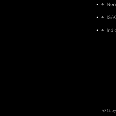
Nor
ISAC
Indi
© Copyr