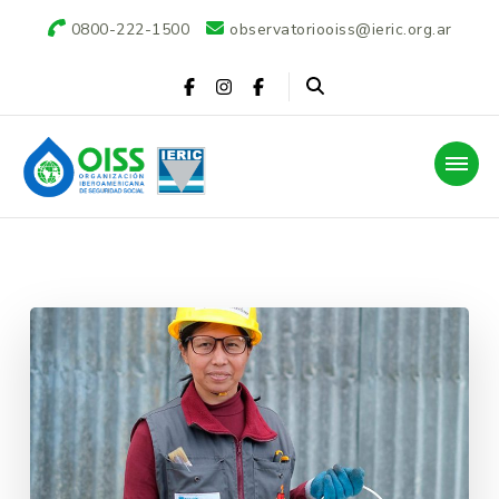
0800-222-1500
observatoriooiss@ieric.org.ar
Observatorio OISS-
IERIC