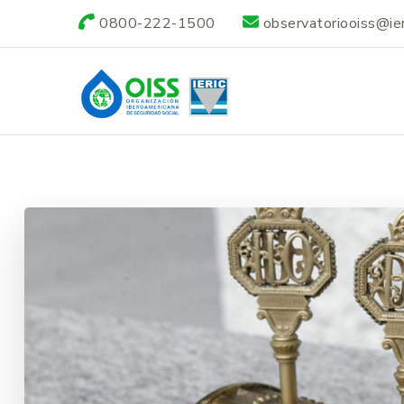
0800-222-1500
observatoriooiss@ieri
Observatorio OI