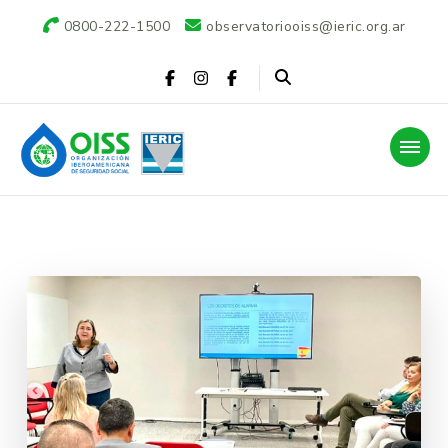
0800-222-1500
observatoriooiss@ieric.org.ar
Observatorio OISS-
IERIC