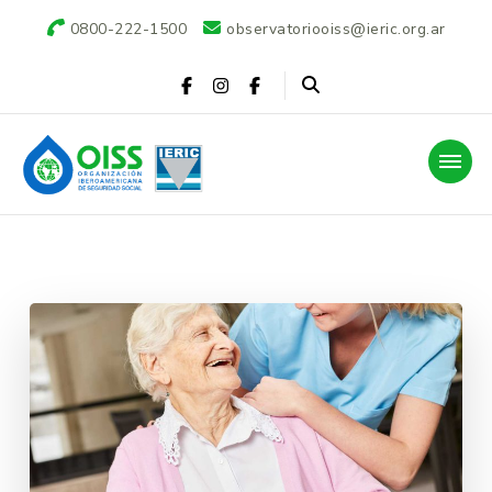
0800-222-1500
observatoriooiss@ieric.org.ar
Observatorio OISS-
IERIC