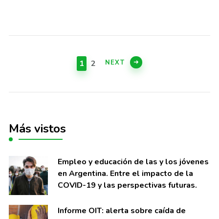
Paginación
de
PAGE
PAGE
NEXT
1
2
entradas
Más vistos
Empleo y educación de las y los jóvenes
en Argentina. Entre el impacto de la
COVID-19 y las perspectivas futuras.
Informe OIT: alerta sobre caí­da de