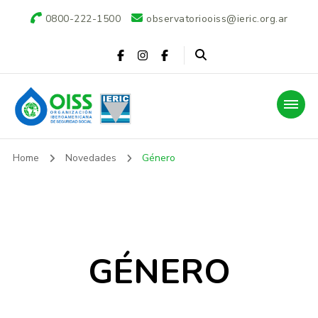
0800-222-1500
observatoriooiss@ieric.org.ar
Observatorio OISS-
Home
Novedades
Género
IERIC
GÉNERO