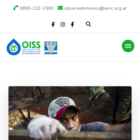
0800-222-1500
observatoriooiss@ieric.org.ar
Observatorio OISS-
IERIC