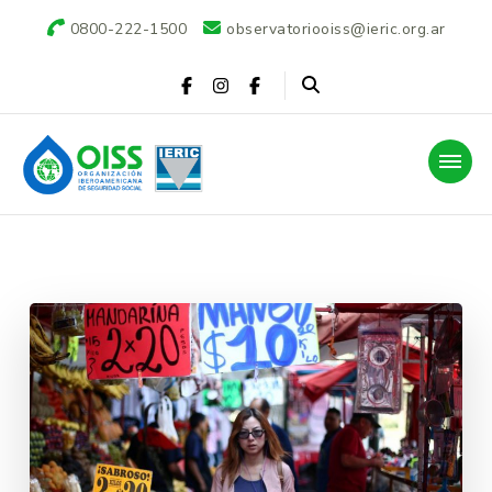
0800-222-1500
observatoriooiss@ieric.org.ar
Observatorio OISS-
IERIC