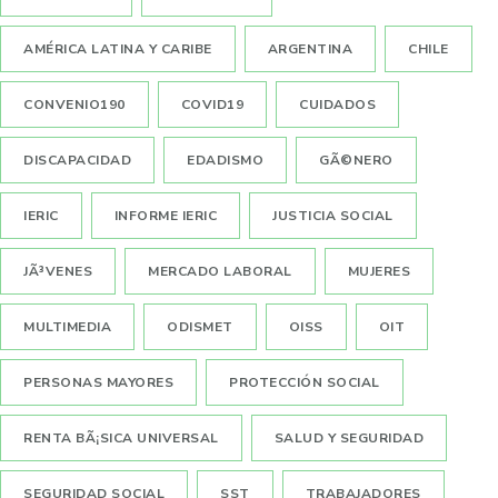
AMÉRICA LATINA Y CARIBE
ARGENTINA
CHILE
CONVENIO190
COVID19
CUIDADOS
DISCAPACIDAD
EDADISMO
GÃ©NERO
IERIC
INFORME IERIC
JUSTICIA SOCIAL
JÃ³VENES
MERCADO LABORAL
MUJERES
MULTIMEDIA
ODISMET
OISS
OIT
PERSONAS MAYORES
PROTECCIÓN SOCIAL
RENTA BÃ¡SICA UNIVERSAL
SALUD Y SEGURIDAD
SEGURIDAD SOCIAL
SST
TRABAJADORES